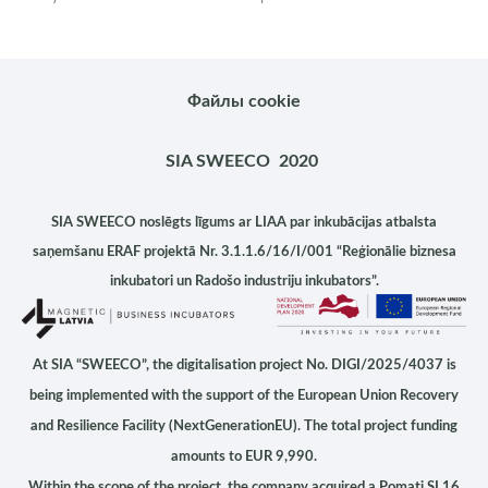
Файлы cookie
SIA SWEECO 2020
SIA SWEECO noslēgts līgums ar LIAA par inkubācijas atbalsta
saņemšanu ERAF projektā Nr. 3.1.1.6/16/I/001 “Reģionālie biznesa
inkubatori un Radošo industriju inkubators”.
At
SIA “SWEECO”
, the digitalisation project No.
DIGI/2025/4037
is
being implemented with the support of the
European Union Recovery
and Resilience Facility (NextGenerationEU)
. The total project funding
amounts to
EUR 9,990
.
Within the scope of the project, the company acquired a
Pomati SL16