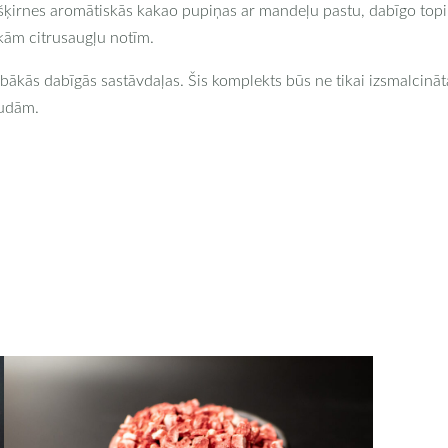
 šķirnes aromātiskās kakao pupiņas ar mandeļu pastu, dabīgo to
ām citrusaugļu notīm.
labākās dabīgās sastāvdaļas. Šis komplekts būs ne tikai izsmalcinā
audām.