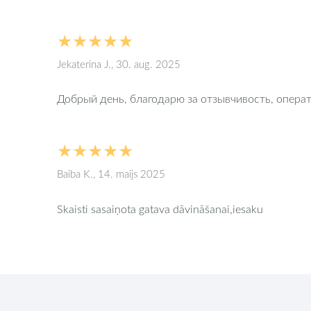
★★★★★
Jekaterina J., 30. aug. 2025
Добрый день, благодарю за отзывчивость, операт
★★★★★
Baiba K., 14. maijs 2025
Skaisti sasaiņota gatava dāvināšanai,iesaku