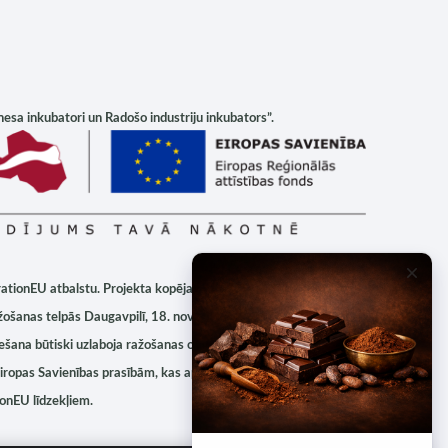
sa inkubatori un Radošo industriju inkubators”.
rationEU
atbalstu. Projekta kopējais finansējums ir
9990 EUR
.
ažošanas telpās Daugavpilī, 18. novembra iela 103‑2. Iekārta
ešana būtiski uzlaboja ražošanas organizāciju — samazinājās
iropas Savienības prasībām
, kas apliecinātas ar pievienotajiem
ionEU
līdzekļiem.