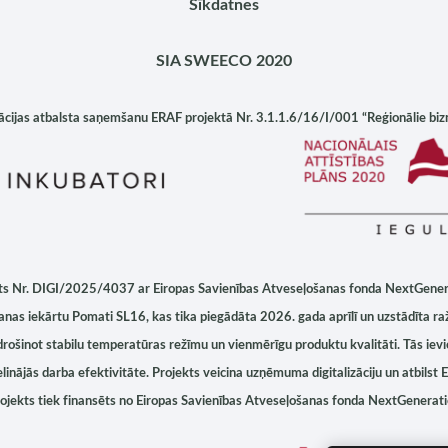
Sīkdatnes
SIA SWEECO 2020
ijas atbalsta saņemšanu ERAF projektā Nr. 3.1.1.6/16/I/001 “Reģionālie bizne
jekts Nr. DIGI/2025/4037
ar
Eiropas Savienības Atveseļošanas fonda NextGene
anas iekārtu Pomati SL16
, kas tika piegādāta 2026. gada aprīlī un uzstādīta r
rošinot stabilu temperatūras režīmu un vienmērīgu produktu kvalitāti. Tās ievi
linājās darba efektivitāte. Projekts veicina uzņēmuma digitalizāciju un atbilst
E
rojekts tiek finansēts no
Eiropas Savienības Atveseļošanas fonda NextGenerat