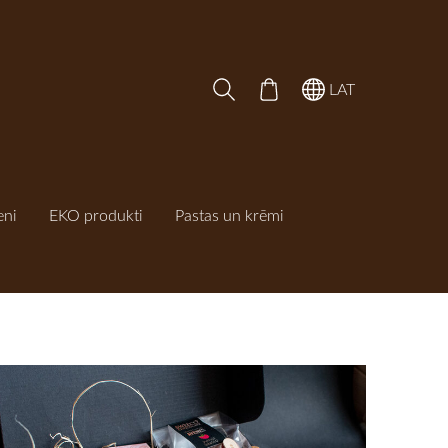
LAT
eni
EKO produkti
Pastas un krēmi