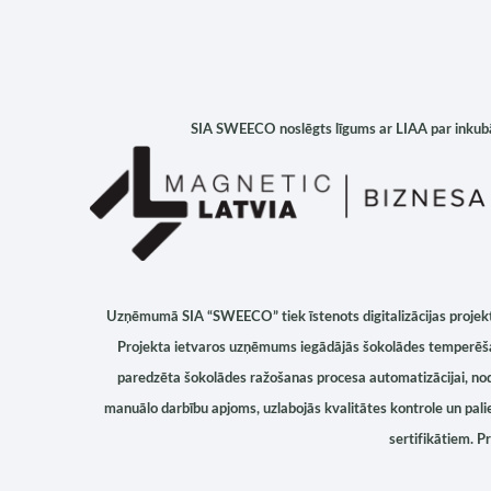
SIA SWEECO noslēgts līgums ar LIAA par inkubāc
Uzņēmumā
SIA “SWEECO”
tiek īstenots
digitalizācijas pro
Projekta ietvaros uzņēmums iegādājās
šokolādes temperēš
paredzēta šokolādes ražošanas procesa automatizācijai, nod
manuālo darbību apjoms, uzlabojās kvalitātes kontrole un palie
sertifikātiem. P