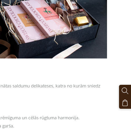
cinātas saldumu delikateses, katra no kurām sniedz
rēmīguma un cēlās rūgtuma harmonija.
a garša.