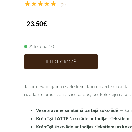
★★★★★
(2)
23.50€
Atlikumā 10
IELIKT GROZĀ
Tas ir nevainojama izvēle tiem, kuri novērtē roku da
neatkārtojamus garšas iespaidus, bet kolekciju rotā i
Vesela avene samtainā baltajā šokolādē
— katr
Krēmīgā LATTE šokolāde ar Indijas riekstiem,
Krēmīgā šokolāde ar Indijas riekstiem un kok