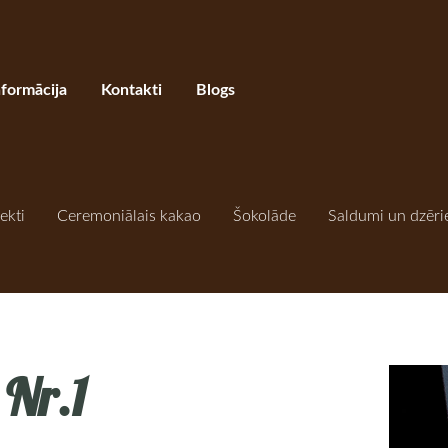
nformācija
Kontakti
Blogs
ekti
Ceremoniālais kakao
Šokolāde
Saldumi un dzēri
 Nr.1