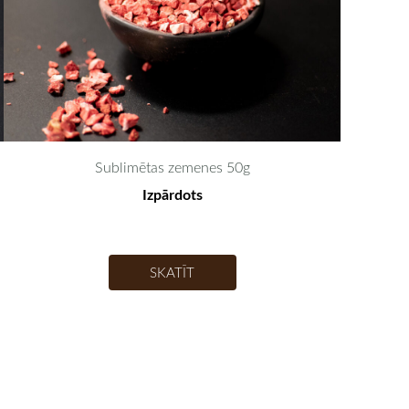
Sublimētas zemenes 50g
Izpārdots
SKATĪT