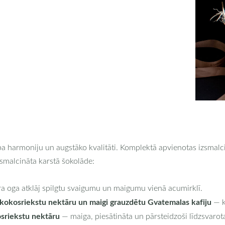
rba harmoniju un augstāko kvalitāti. Komplektā apvienotas izsmal
zsmalcināta karstā šokolāde:
a oga atklāj spilgtu svaigumu un maigumu vienā acumirklī.
 kokosriekstu nektāru un maigi grauzdētu Gvatemalas kafiju
— k
osriekstu nektāru
— maiga, piesātināta un pārsteidzoši līdzsvarot