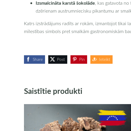
Izsmalcināta karstā šokolāde
, kas gatavota no
dzērienam austrumniecisku pikantumu ar smalk
Katrs izstrādājums radīts ar rokām, izmantojot tikai 
mīlestības simbols pret smalkām gastronomiskām b
Share
Post
Pin
Ieteikt
Saistītie produkti