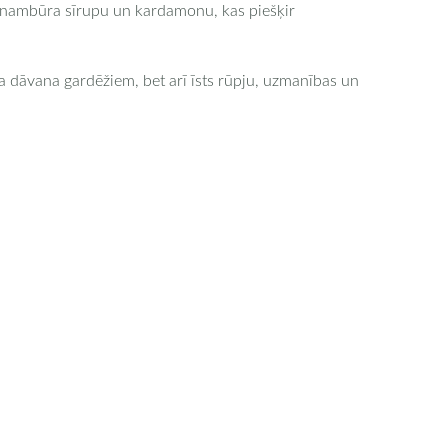
pinambūra sīrupu un kardamonu, kas piešķir
ta dāvana gardēžiem, bet arī īsts rūpju, uzmanības un